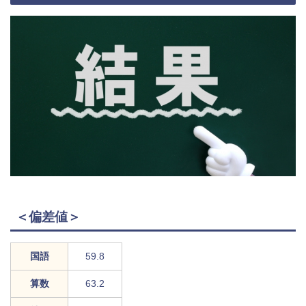
＜偏差値＞
国語
59.8
算数
63.2