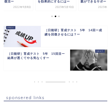
から復活ー
を効果的にするにはー
親ができるサポート
2022年9月8日
2023年5月10日
2023年4
［日能研］育成テスト 5年 14回ー成
績を回復させるには？ー
［日能研］育成テスト 5年 15回目ー
結果が悪くてやる気なくすー
sponsered links