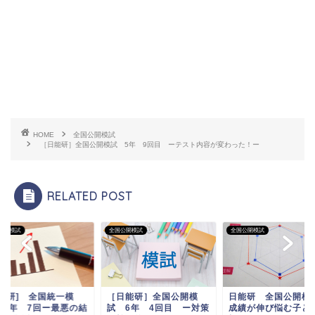
HOME
全国公開模試
［日能研］全国公開模試 5年 9回目 ーテスト内容が変わった！ー
RELATED POST
公開模試
全国公開模試
全国公開模試
日能研] 全国統一模
［日能研］全国公開模
日能研 全国公開模
 5年 7回ー最悪の結
試 6年 4回目 ー対策
成績が伸び悩む子ど