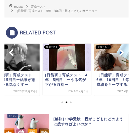
HOME
育成テスト
[日能研] 育成テスト 5年 第6回・親はこどものサポーター
RELATED POST
テスト
育成テスト
育成テスト
日能研］育成テスト
[日能研 ] 育成テスト 4
［日能研］育成テ
年 15回目ー結果が悪
年 5回目 ーやる気が
6年 16回目 / 毎
てやる気なくすー
下がる時期ー
成績をキープする...
2022年11月15日
2021年7月3日
2023年7
[解決] 中学受験 親がこどもにどのよう
に接すればよいのか？