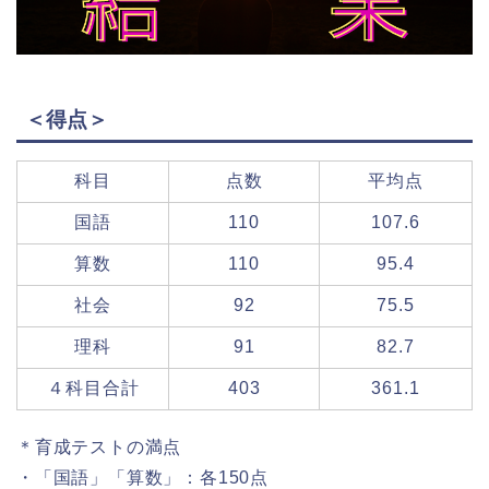
＜得点＞
科目
点数
平均点
国語
110
107.6
算数
110
95.4
社会
92
75.5
理科
91
82.7
４科目合計
403
361.1
＊育成テストの満点
・「国語」「算数」：各150点