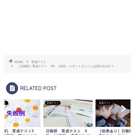
HOME
育成テスト
［日能研］育成テスト 6年 1回目・スタートダッシュは切れるのか？
RELATED POST
テスト
育成テスト
育成テスト
日能研] 育成テスト5
日能研 育成テスト 6
［効果あり］日能研