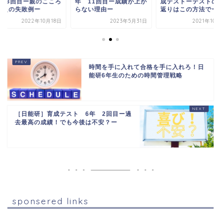
 13回目ー親のこころ
年 11回目ー成績が上が
成テストーテストの
まえの失敗例ー
らない理由ー
返りはこの方法でー
2022年10月18日
2023年5月31日
2021年10
時間を手に入れて合格を手に入れろ！日
能研6年生のための時間管理戦略
［日能研］育成テスト 6年 2回目ー過
去最高の成績！でも今後は不安？ー
sponsered links