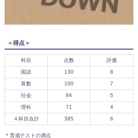
＜得点＞
科目
点数
評価
国語
130
8
算数
100
7
社会
84
5
理科
71
4
４科目合計
385
6
＊育成テストの満点