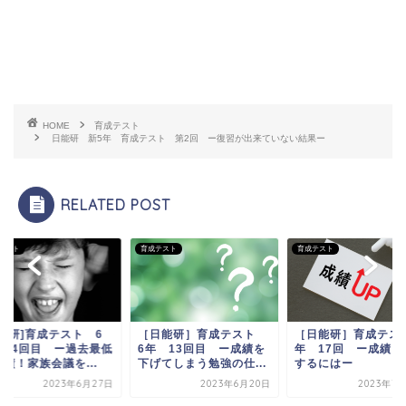
HOME
育成テスト
日能研 新5年 育成テスト 第2回 ー復習が出来ていない結果ー
RELATED POST
テスト
育成テスト
育成テスト
日能研]育成テスト 6
［日能研］育成テスト
［日能研］育成テス
 14回目 ー過去最低
6年 13回目 ー成績を
年 17回 ー成績を
績！家族会議を...
下げてしまう勉強の仕...
するにはー
2023年6月27日
2023年6月20日
2023年7