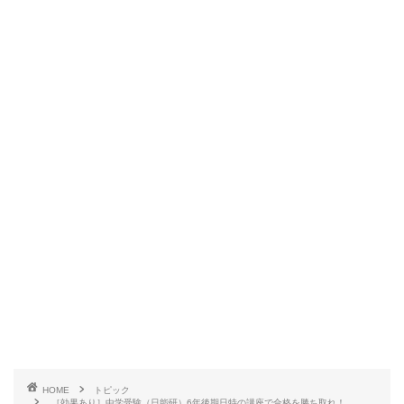
HOME
トピック
［効果あり］中学受験（日能研）6年後期日特の講座で合格を勝ち取れ！