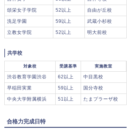
頌栄女子学院
52以上
自由が丘校
洗足学園
59以上
武蔵小杉校
立教女学院
52以上
明大前校
共学校
対象校
受講基準
実施教室
渋谷教育学園渋谷
62以上
中目黒校
早稲田実業
59以上
国分寺校
中央大学附属横浜
51以上
たまプラーザ校
合格力完成日特