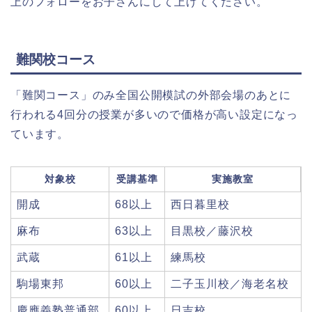
上のフォローをお子さんにして上げてください。
難関校コース
「難関コース」のみ全国公開模試の外部会場のあとに
行われる4回分の授業が多いので価格が高い設定になっ
ています。
対象校
受講基準
実施教室
開成
68以上
西日暮里校
麻布
63以上
目黒校／藤沢校
武蔵
61以上
練馬校
駒場東邦
60以上
二子玉川校／海老名校
慶應義塾普通部
60以上
日吉校