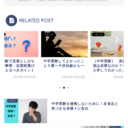
RELATED POST
ック
トピック
トピック
学受験で見落としがち
中学受験してよかったこ
［中学受験］ 英語
通学事情・志望校選び
と５選ー子供目線からー
強は必要なのか？中
押さえるべきポイント
入学してわかったこ
2024年10月16日
2024年11月24日
2024年7
中学受験を後悔しないために！反省点と
気づきを赤裸々に告白