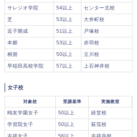
サレジオ学院
54以上
センター北校
芝
53以上
大井町校
逗子開成
51以上
戸塚校
本郷
53以上
赤羽校
桐朋
50以上
立川校
早稲田高校学院
57以上
上石神井校
女子校
対象校
受講基準
実施教室
鴎友学園女子
50以上
経堂校
学習院女子
50以上
荻窪校
吉祥女子
56以上
吉祥寺校