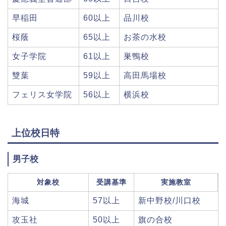
早稲田
60以上
品川校
桜蔭
65以上
お茶の水校
女子学院
61以上
巣鴨校
雙葉
59以上
高田馬場校
フェリス女学院
56以上
横浜校
上位校日特
男子校
対象校
受講基準
実施教室
海城
57以上
新中野校/川口校
攻玉社
50以上
旗の合校